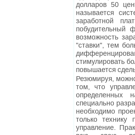
долларов 50 цен
называется сис
заработной пла
побудительный ф
возможность зар
"ставки", тем бо
дифференцирован
стимулировать бол
повышается сдель
Резюмируя, можно
том, что управл
определенных н
специально разра
необходимо проек
только технику 
управление. Пра