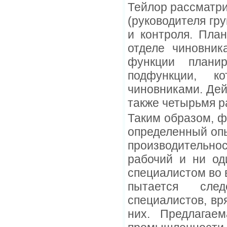
Тейлор рассматри
(руководителя гр
и контроля. Пла
отделе чиновник
функции плани
подфункции, к
чиновниками. Дей
также четырьмя 
Таким образом, ф
определенный опы
производительнос
рабочий и ни од
специалистом во в
пытается сле
специалистов, вр
них. Предлагае