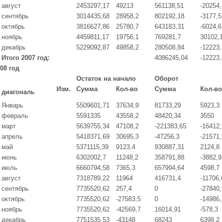
август
2453297,17
49213
561138,51
-20254,
сентябрь
3014435,68
28958,2
802192,18
-3177,5
октябрь
3816627,86
25780,7
643183,31
-6024,6
ноябрь
4459811,17
19756,1
769281,7
30102,
декабрь
5229092,87
49858,2
280508,84
-12223,
Итого 2007 год:
4086245,04
-12223,
08 год
Остаток на начало
Оборот
Изм.
Сумма
Кол-во
Сумма
Кол-во
диагональ
Январь
5509601,71
37634,9
81733,29
5923,3
февраль
5591335
43558,2
48420,34
3550
март
5639755,34
47108,2
-221383,65
-16412,
апрель
5418371,69
30695,3
-47256,3
-21571,
май
5371115,39
9123,4
930887,31
2124,8
июнь
6302002,7
11248,2
358791,88
-3882,9
июль
6660794,58
7365,3
657994,64
4598,7
август
7318789,22
11964
416731,4
-11706,
сентябрь
7735520,62
257,4
0
-27840,
октябрь
7735520,62
-27583,5
0
-14986,
ноябрь
7735520,62
-42569,7
16014,91
-578,3
декабрь
7751535,53
-43148
68243
6398,2