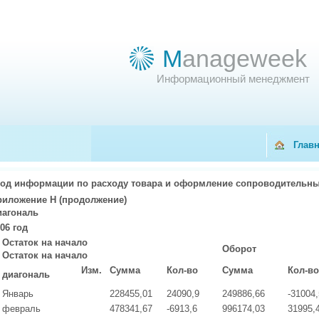
M
anageweek
Информационный менеджмент
Глав
од информации по расходу товара и оформление сопроводительны
риложение Н (продолжение)
иагональ
06 год
Остаток на начало
Оборот
Остаток на начало
Изм.
Сумма
Кол-во
Сумма
Кол-во
диагональ
Январь
228455,01
24090,9
249886,66
-31004,
февраль
478341,67
-6913,6
996174,03
31995,