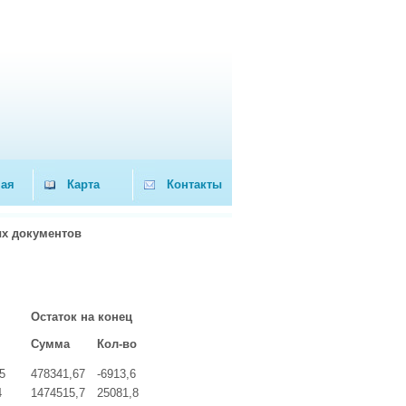
ная
Карта
Контакты
х документов
Остаток на конец
Сумма
Кол-во
5
478341,67
-6913,6
4
1474515,7
25081,8