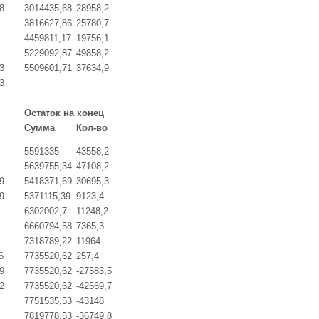
8
3014435,68
28958,2
3816627,86
25780,7
4459811,17
19756,1
1
5229092,87
49858,2
3
5509601,71
37634,9
3
Остаток на конец
Сумма
Кол-во
5591335
43558,2
5639755,34
47108,2
9
5418371,69
30695,3
9
5371115,39
9123,4
6302002,7
11248,2
6660794,58
7365,3
7318789,22
11964
6
7735520,62
257,4
9
7735520,62
-27583,5
2
7735520,62
-42569,7
7751535,53
-43148
7819778,53
-36749,8