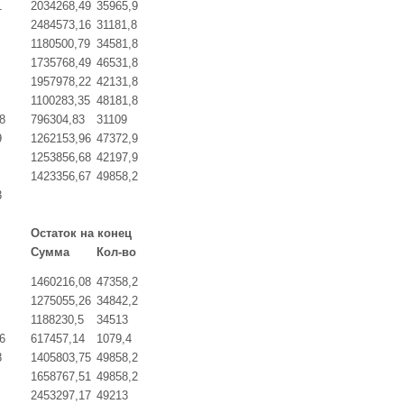
1
2034268,49
35965,9
2484573,16
31181,8
1180500,79
34581,8
1735768,49
46531,8
1957978,22
42131,8
1100283,35
48181,8
8
796304,83
31109
9
1262153,96
47372,9
1253856,68
42197,9
1423356,67
49858,2
3
Остаток на конец
Сумма
Кол-во
1460216,08
47358,2
1275055,26
34842,2
1188230,5
34513
6
617457,14
1079,4
8
1405803,75
49858,2
1658767,51
49858,2
2453297,17
49213