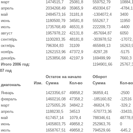
март
1474515,7
25081,8
559752,79
10884,
апрель
2034268,49
35965,9
450304,67
-4784,1
май
2484573,16
31181,8
-1304072,4
3400
июнь
1180500,79
34581,8
555267,7
11950
июль
1735768,49
46531,8
222209,73
-4400
август
1957978,22
42131,8
-857694,87
6050
сентябрь
1100283,35
48181,8
-303978,52
-17072,
октябрь
796304,83
31109
465849,13
16263,
ноябрь
1262153,96
47372,9
-8297,28
-5175
декабрь
1253856,68
42197,9
169499,99
7660,3
Итого 2006 год:
1194901,66
25767,
07 год
Остаток на начало
Оборот
Изм.
Сумма
Кол-во
Сумма
Кол-во
диагональ
Январь
1423356,67
49858,2
36859,41
-2500
февраль
1460216,08
47358,2
-185160,82
-12516
март
1275055,26
34842,2
-86824,76
-329,2
апрель
1188230,5
34513
-570773,36
-33433,
май
617457,14
1079,4
788346,61
48778,
июнь
1405803,75
49858,2
252963,76
0
июль
1658767,51
49858,2
794529,66
-645,2