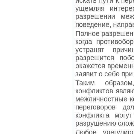
искать пути к пе
ущемляя интерес
разрешении меж
поведение, напра
Полное разрешени
когда противобо
устранят прич
разрешится поб
окажется временн
заявит о себе при
Таким образом
конфликтов являю
межличностные к
переговоров до
конфликта могут
разрушению слож
Любое урегулир